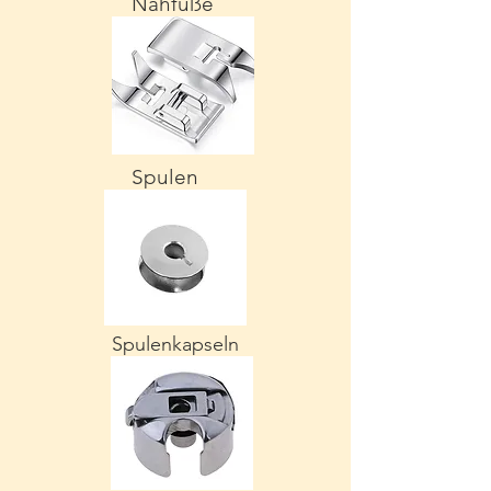
Nähfuße
Spulen
Spulenkapseln