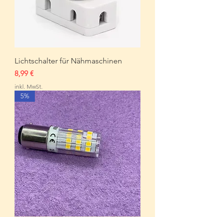
Lichtschalter für Nähmaschinen
Preis
8,99 €
inkl. MwSt.
5%