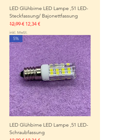
LED Glühbirne LED Lampe ,51 LED-
Steckfassung/ Bajonettfassung
Standardpreis
Sale-Preis
12,99 €
12,34 €
inkl. MwSt.
5%
LED Glühbirne LED Lampe ,51 LED-
Schraubfassung