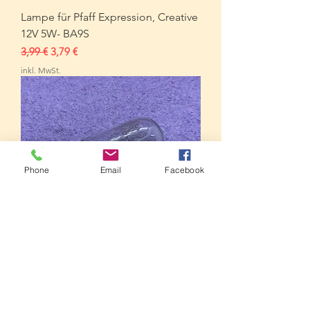
Lampe für Pfaff Expression, Creative
12V 5W- BA9S
Standardpreis
Sale-Preis
3,99 €
3,79 €
inkl. MwSt.
Phone
Email
Facebook
Glühlampe Steckfassung/
Bajonettfassung
Standardpreis
Sale-Preis
3,99 €
3,79 €