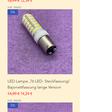
Standardpreis
Sale-Preis
12,99 €
12,34 €
inkl. MwSt.
5%
LED Lampe ,76 LED- Steckfassung/
Bajonettfassung lange Version
Standardpreis
Sale-Preis
14,99 €
14,24 €
inkl. MwSt.
5%