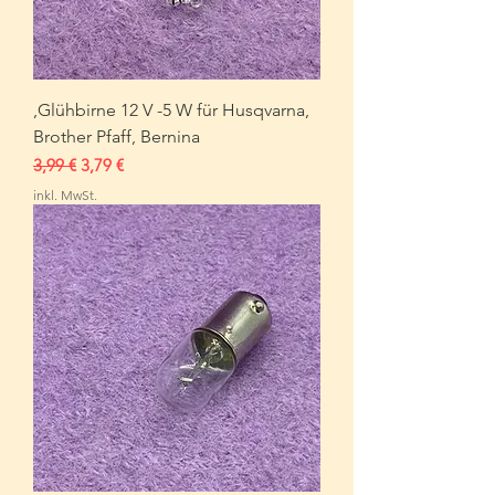
,Glühbirne 12 V -5 W für Husqvarna,
Brother Pfaff, Bernina
Standardpreis
Sale-Preis
3,99 €
3,79 €
inkl. MwSt.