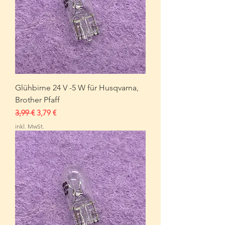
Glühbirne 24 V -5 W für Husqvarna,
Brother Pfaff
Standardpreis
Sale-Preis
3,99 €
3,79 €
inkl. MwSt.