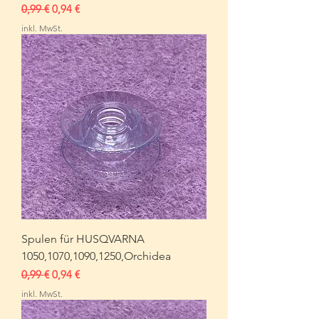
Standardpreis
Sale-Preis
0,99 €
0,94 €
inkl. MwSt.
Spulen für HUSQVARNA
1050,1070,1090,1250,Orchidea
Standardpreis
Sale-Preis
0,99 €
0,94 €
inkl. MwSt.