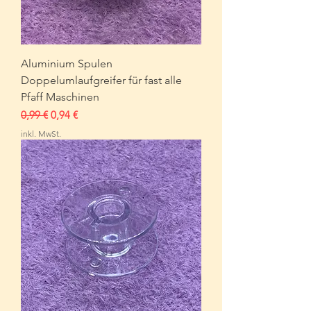
Aluminium Spulen
Doppelumlaufgreifer für fast alle
Pfaff Maschinen
Standardpreis
Sale-Preis
0,99 €
0,94 €
inkl. MwSt.