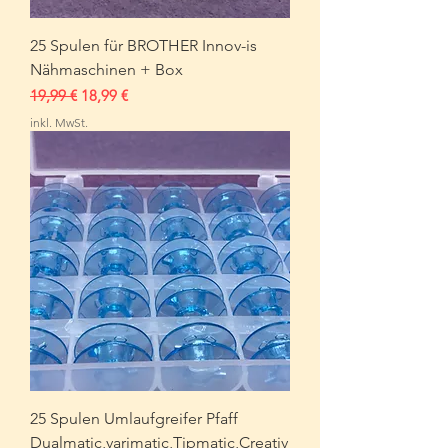
25 Spulen für BROTHER Innov-is
Nähmaschinen + Box
Standardpreis
Sale-Preis
19,99 €
18,99 €
inkl. MwSt.
25 Spulen Umlaufgreifer Pfaff
Dualmatic,varimatic,Tipmatic,Creativ