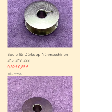
Spule für Dürkopp Nähmaschinen
245, 249, 238
Standardpreis
Sale-Preis
0,89 €
0,85 €
inkl. MwSt.