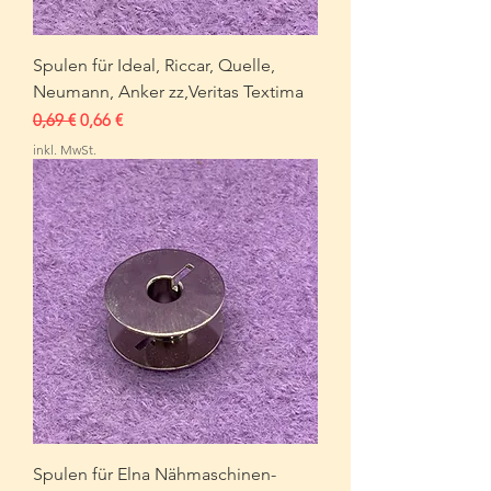
Spulen für Ideal, Riccar, Quelle,
Neumann, Anker zz,Veritas Textima
Standardpreis
Sale-Preis
0,69 €
0,66 €
inkl. MwSt.
Spulen für Elna Nähmaschinen-