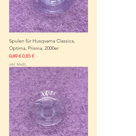
Spulen für Husqvarna Classica,
Optima, Prisma, 2000er
Standardpreis
Sale-Preis
0,89 €
0,85 €
inkl. MwSt.