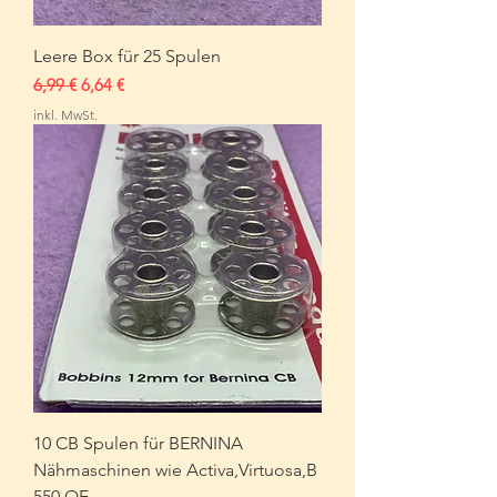
Leere Box für 25 Spulen
Standardpreis
Sale-Preis
6,99 €
6,64 €
inkl. MwSt.
10 CB Spulen für BERNINA
Nähmaschinen wie Activa,Virtuosa,B
550 QE