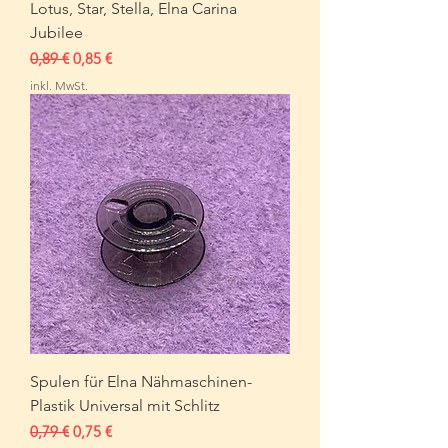
Lotus, Star, Stella, Elna Carina
Jubilee
Standardpreis
Sale-Preis
0,89 €
0,85 €
inkl. MwSt.
Spulen für Elna Nähmaschinen-
Plastik Universal mit Schlitz
Standardpreis
Sale-Preis
0,79 €
0,75 €