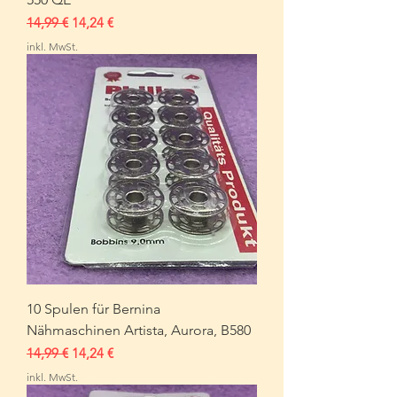
Standardpreis
Sale-Preis
14,99 €
14,24 €
inkl. MwSt.
10 Spulen für Bernina
Nähmaschinen Artista, Aurora, B580
Standardpreis
Sale-Preis
14,99 €
14,24 €
inkl. MwSt.