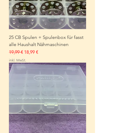
25 CB Spulen + Spulenbox für fasst
alle Haushalt Nähmaschinen
Standardpreis
Sale-Preis
19,99 €
18,99 €
inkl. MwSt.