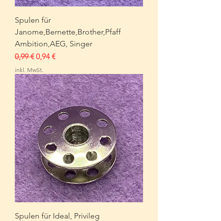
Spulen für
Janome,Bernette,Brother,Pfaff
Ambition,AEG, Singer
Standardpreis
Sale-Preis
0,99 €
0,94 €
inkl. MwSt.
Spulen für Ideal, Privileg