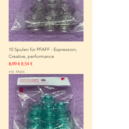
10 Spulen für PFAFF - Expression,
Creative, performance
Standardpreis
Sale-Preis
8,99 €
8,54 €
inkl. MwSt.