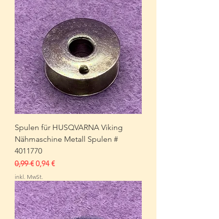
Spulen für HUSQVARNA Viking
Nähmaschine Metall Spulen #
4011770
Standardpreis
Sale-Preis
0,99 €
0,94 €
inkl. MwSt.