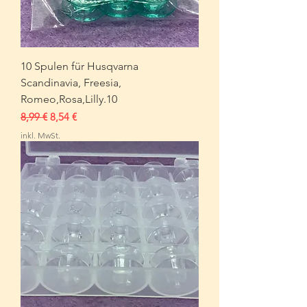
10 Spulen für Husqvarna
Scandinavia, Freesia,
Romeo,Rosa,Lilly.10
Standardpreis
Sale-Preis
8,99 €
8,54 €
inkl. MwSt.