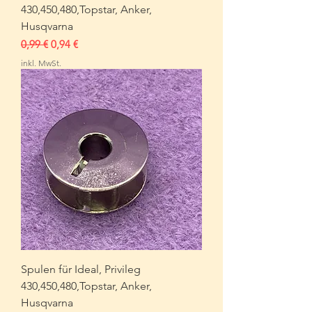
430,450,480,Topstar, Anker,
Husqvarna
Standardpreis
Sale-Preis
0,99 €
0,94 €
inkl. MwSt.
Spulen für Ideal, Privileg
430,450,480,Topstar, Anker,
Husqvarna