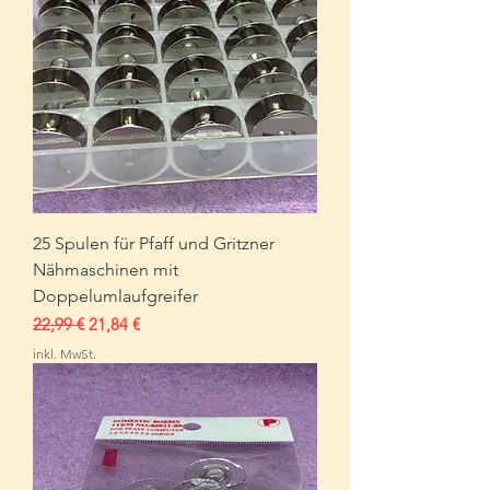
25 Spulen für Pfaff und Gritzner
Nähmaschinen mit
Doppelumlaufgreifer
Standardpreis
Sale-Preis
22,99 €
21,84 €
inkl. MwSt.