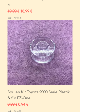
e
Standardpreis
Sale-Preis
19,99 €
18,99 €
inkl. MwSt.
Spulen für Toyota 9000 Serie Plastik
& für EZ-One
Standardpreis
Sale-Preis
0,99 €
0,94 €
inkl. MwSt.