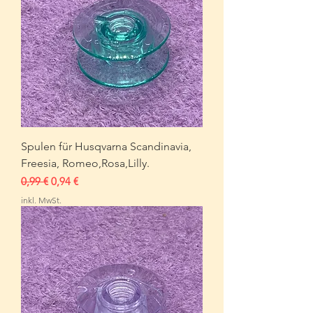
Spulen für Husqvarna Scandinavia,
Freesia, Romeo,Rosa,Lilly.
Standardpreis
Sale-Preis
0,99 €
0,94 €
inkl. MwSt.