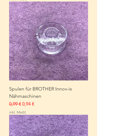
Spulen für BROTHER Innov-is
Nähmaschinen
Standardpreis
Sale-Preis
0,99 €
0,94 €
inkl. MwSt.