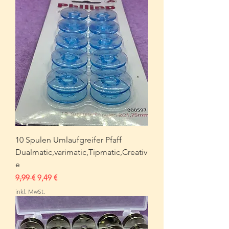
10 Spulen Umlaufgreifer Pfaff
Dualmatic,varimatic,Tipmatic,Creativ
e
Standardpreis
Sale-Preis
9,99 €
9,49 €
inkl. MwSt.