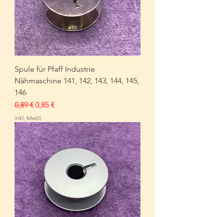
Spule für Pfaff Industrie
Nähmaschine 141, 142, 143, 144, 145,
146
Standardpreis
Sale-Preis
0,89 €
0,85 €
inkl. MwSt.