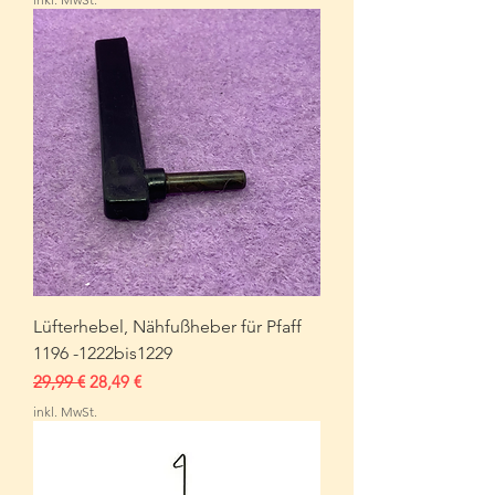
Lüfterhebel, Nähfußheber für Pfaff
1196 -1222bis1229
Standardpreis
Sale-Preis
29,99 €
28,49 €
inkl. MwSt.