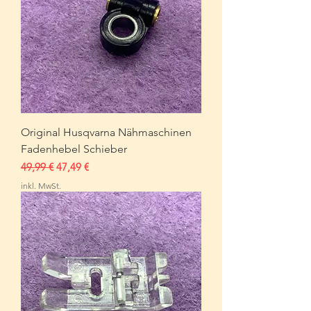
Original Husqvarna Nähmaschinen
Fadenhebel Schieber
Standardpreis
Sale-Preis
49,99 €
47,49 €
inkl. MwSt.