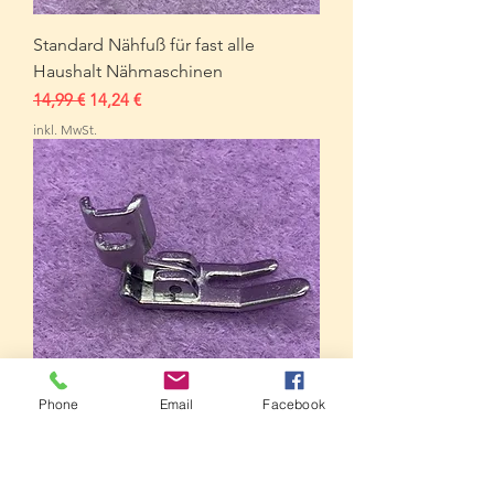
Standard Nähfuß für fast alle
Haushalt Nähmaschinen
Standardpreis
Sale-Preis
14,99 €
14,24 €
inkl. MwSt.
Phone
Email
Facebook
Geradstich Nähfuß für fast alle
Haushalt Nähmaschinen