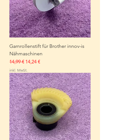
Garnrollenstift für Brother innov-is
Nähmaschinen
Standardpreis
Sale-Preis
14,99 €
14,24 €
inkl. MwSt.