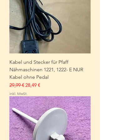
Kabel und Stecker für Pfaff
Nähmaschinen 1221, 1222- E NUR
Kabel ohne Pedal
Standardpreis
Sale-Preis
29,99 €
28,49 €
inkl. MwSt.