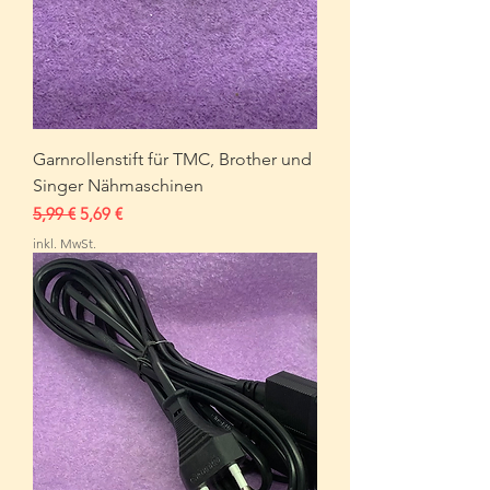
Garnrollenstift für TMC, Brother und
Singer Nähmaschinen
Standardpreis
Sale-Preis
5,99 €
5,69 €
inkl. MwSt.