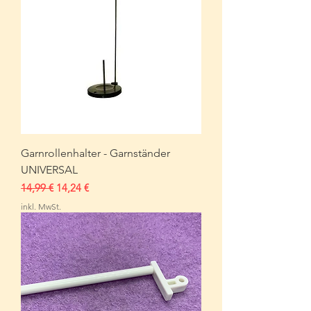
Garnrollenhalter - Garnständer
UNIVERSAL
Standardpreis
Sale-Preis
14,99 €
14,24 €
inkl. MwSt.