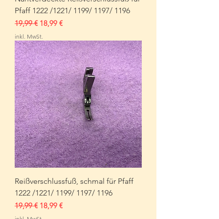
Pfaff 1222 /1221/ 1199/ 1197/ 1196
Standardpreis
Sale-Preis
19,99 €
18,99 €
inkl. MwSt.
Reißverschlussfuß, schmal für Pfaff
1222 /1221/ 1199/ 1197/ 1196
Standardpreis
Sale-Preis
19,99 €
18,99 €
inkl. MwSt.