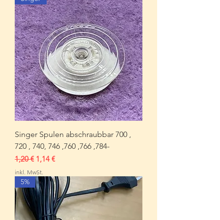
Singer Spulen abschraubbar 700 ,
720 , 740, 746 ,760 ,766 ,784-
Standardpreis
Sale-Preis
1,20 €
1,14 €
inkl. MwSt.
5%