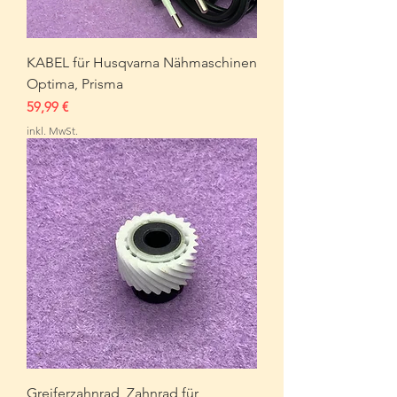
KABEL für Husqvarna Nähmaschinen
Optima, Prisma
Preis
59,99 €
inkl. MwSt.
Greiferzahnrad ,Zahnrad für