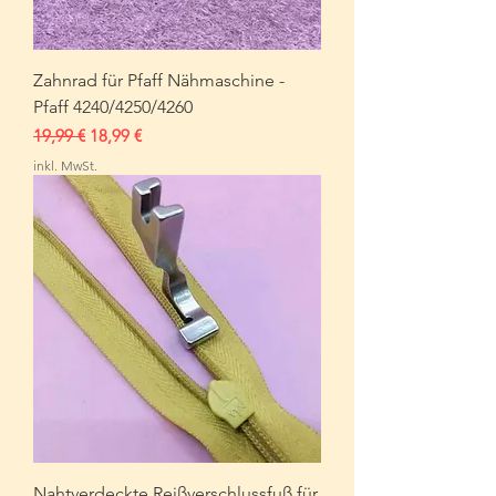
Zahnrad für Pfaff Nähmaschine -
Pfaff 4240/4250/4260
Standardpreis
Sale-Preis
19,99 €
18,99 €
inkl. MwSt.
Nahtverdeckte Reißverschlussfuß für