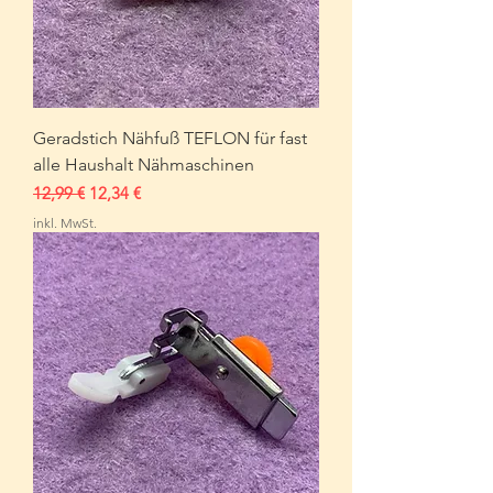
Geradstich Nähfuß TEFLON für fast
alle Haushalt Nähmaschinen
Standardpreis
Sale-Preis
12,99 €
12,34 €
inkl. MwSt.