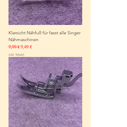
Klarsicht Nähfuß für fasst alle Singer
Nähmaschinen
Standardpreis
Sale-Preis
9,99 €
9,49 €
inkl. MwSt.