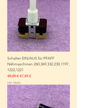
Schalter EIN/AUS für PFAFF
Nähmaschinen 260,369,332,230,1197,
1222,1221
Standardpreis
Sale-Preis
49,99 €
47,49 €
inkl. MwSt.