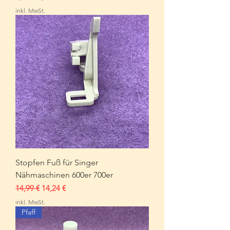
inkl. MwSt.
Stopfen Fuß für Singer
Nähmaschinen 600er 700er
Standardpreis
Sale-Preis
14,99 €
14,24 €
inkl. MwSt.
Pfaff