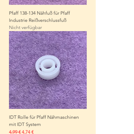
Pfaff 138-134 Nähfuß für Pfaff
Industrie Reißverschlussfuß
Nicht verfügbar
IDT Rolle für Pfaff Nähmaschinen
mit IDT System
Standardpreis
Sale-Preis
4,99 €
4,74 €