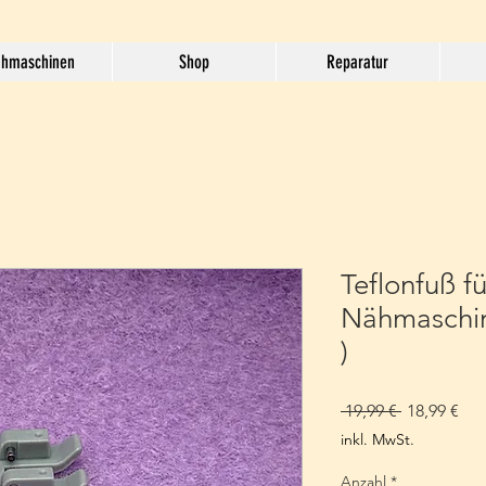
hmaschinen
Shop
Reparatur
Teflonfuß fü
Nähmaschin
)
Standardpr
Sal
 19,99 € 
18,99 €
Pre
inkl. MwSt.
Anzahl
*