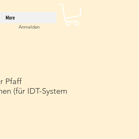
More
Anmelden
r Pfaff
en (für IDT-System
eis
e-
is