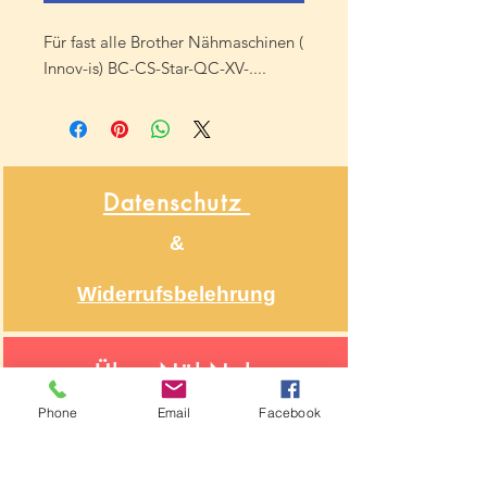
Für fast alle Brother Nähmaschinen (
Innov-is) BC-CS-Star-QC-XV-....
Datenschutz
&
Widerrufsbelehrung
Über NähNah
Nähmaschinenmechaniker
Phone
Email
Facebook
Seit 1986