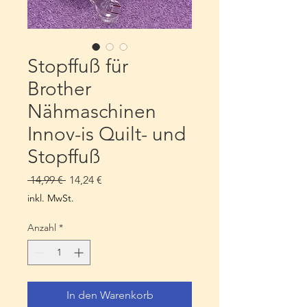
Stopffuß für
Brother
Nähmaschinen
Innov-is Quilt- und
Stopffuß
Standardpreis
Sale-
 14,99 € 
14,24 €
Preis
inkl. MwSt.
Anzahl
*
In den Warenkorb