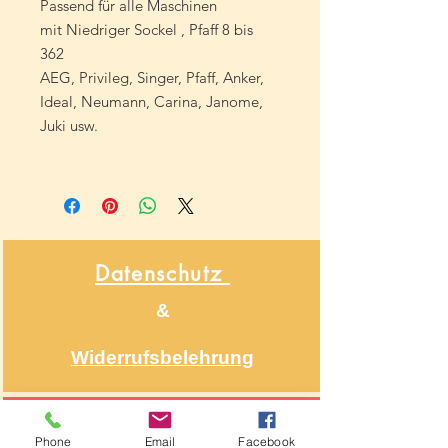
Passend für alle Maschinen
mit Niedriger Sockel , Pfaff 8 bis
362
AEG, Privileg, Singer, Pfaff, Anker,
Ideal, Neumann, Carina, Janome,
Juki usw.
Datenschutz
&
Widerrufsbelehrung
Über NähNah
Phone
Email
Facebook