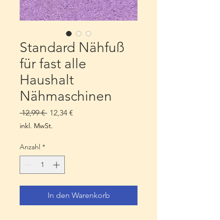
Standard Nähfuß
für fast alle
Haushalt
Nähmaschinen
Standardpreis
Sale-
 12,99 € 
12,34 €
Preis
inkl. MwSt.
Anzahl
*
In den Warenkorb