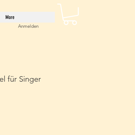
More
Anmelden
l für Singer
eis
e-
is