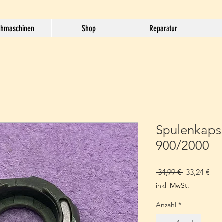
hmaschinen
Shop
Reparatur
Spulenkapse
900/2000
Standardpr
Sal
 34,99 € 
33,24 €
Pre
inkl. MwSt.
Anzahl
*