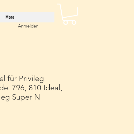
More
Anmelden
l für Privileg
el 796, 810 Ideal,
ileg Super N
eis
e-
is