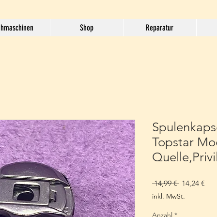
hmaschinen
Shop
Reparatur
Spulenkapse
Topstar Mod
Quelle,Priv
Standardpr
Sal
 14,99 € 
14,24 €
Pre
inkl. MwSt.
Anzahl
*