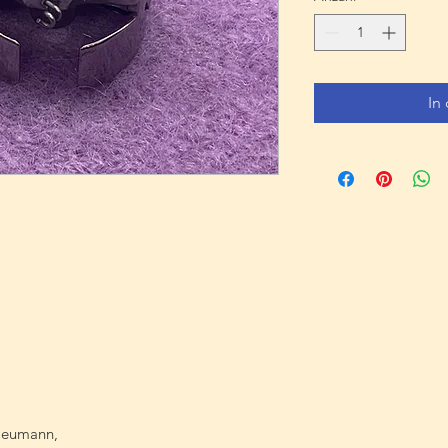
In
 Neumann,