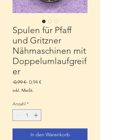
Spulen für Pfaff
und Gritzner
Nähmaschinen mit
Doppelumlaufgreif
er
Standardpreis
Sale-
 0,99 € 
0,94 €
Preis
inkl. MwSt.
Anzahl
*
In den Warenkorb