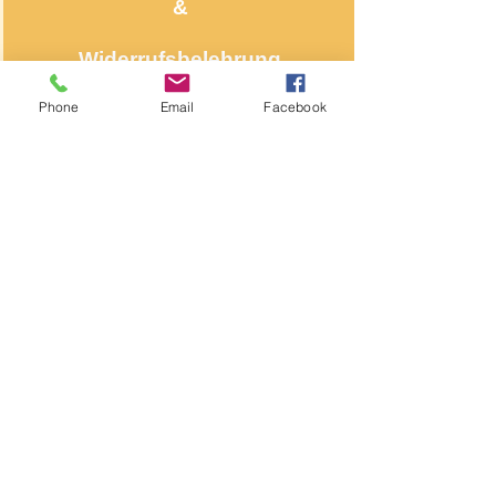
&
Widerrufsbelehrung
Phone
Email
Facebook
Über NähNah
Nähmaschinenmechaniker
Seit 1986
Impressum
Segeberger Chaussee 74
22850 Norderstedt
Kontakt
Haben Sie Fragen an uns?
Schreiben Sie uns eine E-Mail
Telefon: +49 176/
20 29 56 62