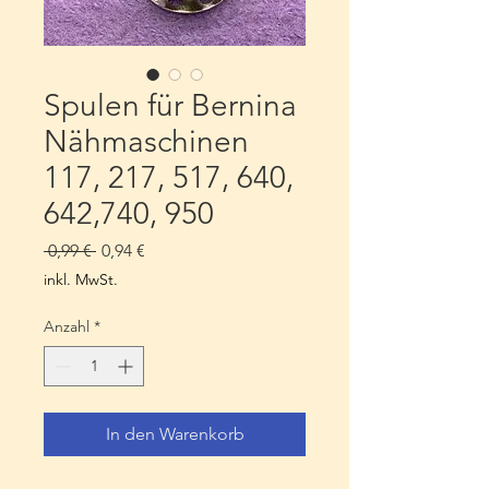
Spulen für Bernina
Nähmaschinen
117, 217, 517, 640,
642,740, 950
Standardpreis
Sale-
 0,99 € 
0,94 €
Preis
inkl. MwSt.
Anzahl
*
In den Warenkorb