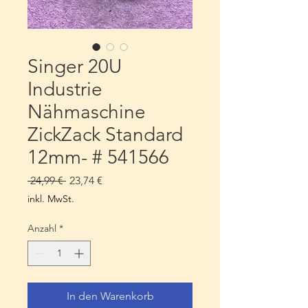
Singer 20U
Industrie
Nähmaschine
ZickZack Standard
12mm- # 541566
Standardpreis
Sale-
 24,99 € 
23,74 €
Preis
inkl. MwSt.
Anzahl
*
In den Warenkorb