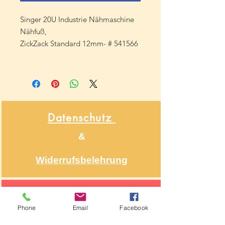
Singer 20U Industrie Nähmaschine
Nähfuß,
ZickZack Standard 12mm- # 541566
Datenschutz
&
Widerrufsbelehrung
Über NähNah
Phone
Email
Facebook
Nähmaschinenmechaniker
Seit 1986