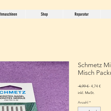
hmaschinen
Shop
Reparatur
Schmetz Mi
Misch Pack
Standardpre
Sale-
 4,99 € 
4,74 €
Preis
inkl. MwSt.
Anzahl
*