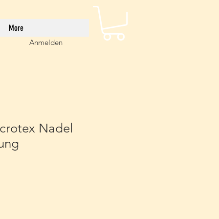
More
Anmelden
crotex Nadel
ung
is