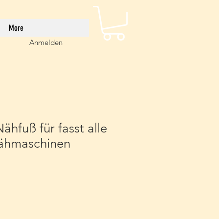
More
Anmelden
ähfuß für fasst alle
ähmaschinen
is