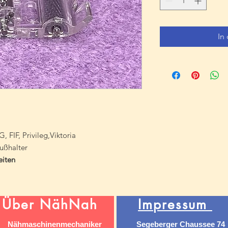
In
, FIF, Privileg,Viktoria
ußhalter
eiten
Über NähNah
Impressum
Nähmaschinenmechaniker
Segeberger Chaussee 74