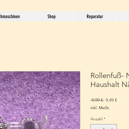
hmaschinen
Shop
Reparatur
Rollenfuß- N
Haushalt N
Standardpre
Sale-
 9,99 € 
9,49 €
Preis
inkl. MwSt.
Anzahl
*