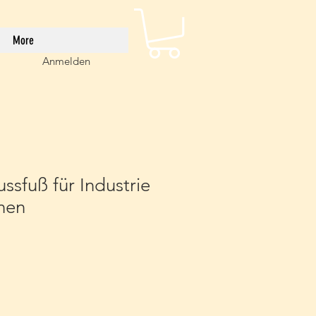
More
Anmelden
ussfuß für Industrie
nen
eis
e-
is