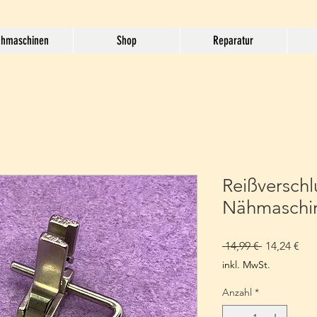
hmaschinen
Shop
Reparatur
Reißverschl
Nähmaschi
Standardpr
Sal
 14,99 € 
14,24 €
Pre
inkl. MwSt.
Anzahl
*