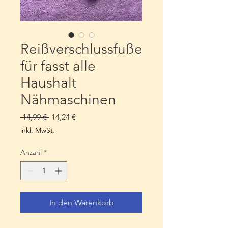
Reißverschlussfuße
für fasst alle
Haushalt
Nähmaschinen
Standardpreis
Sale-
 14,99 € 
14,24 €
Preis
inkl. MwSt.
Anzahl
*
In den Warenkorb