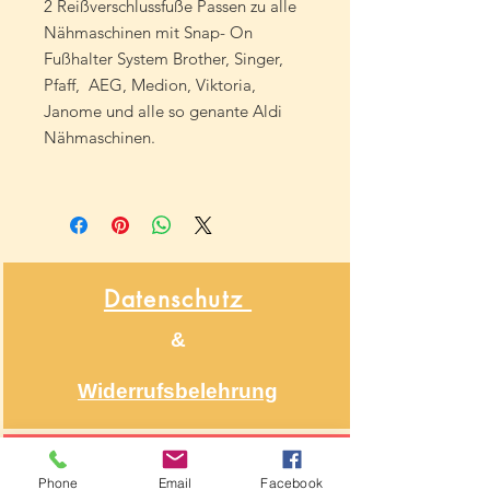
2 Reißverschlussfuße Passen zu alle
Nähmaschinen mit Snap- On
Fußhalter System Brother, Singer,
Pfaff, AEG, Medion, Viktoria,
Janome und alle so genante Aldi
Nähmaschinen.
Datenschutz
&
Widerrufsbelehrung
Über NähNah
Phone
Email
Facebook