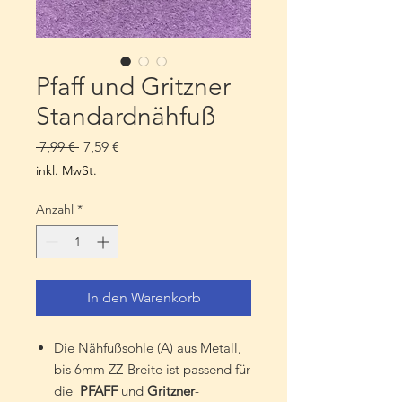
Pfaff und Gritzner
Standardnähfuß
Standardpreis
Sale-
 7,99 € 
7,59 €
Preis
inkl. MwSt.
Anzahl
*
In den Warenkorb
Die Nähfußsohle (A) aus Metall,
bis 6mm ZZ-Breite ist passend für
die
PFAFF
und
Gritzner
-