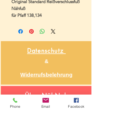
Original Standard Reißverschlussfuß
Nähfuß
für Pfaff 138,134
Datenschutz
&
Widerrufsbelehrung
Über NähNah
Nähmaschinenmechaniker
Phone
Email
Facebook
Seit 1986