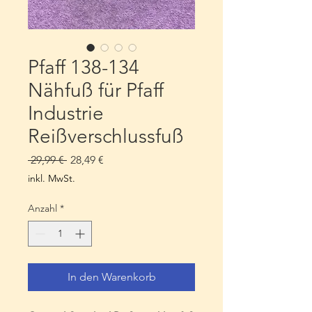
Pfaff 138-134
Nähfuß für Pfaff
Industrie
Reißverschlussfuß
Standardpreis
Sale-
 29,99 € 
28,49 €
Preis
inkl. MwSt.
Anzahl
*
In den Warenkorb