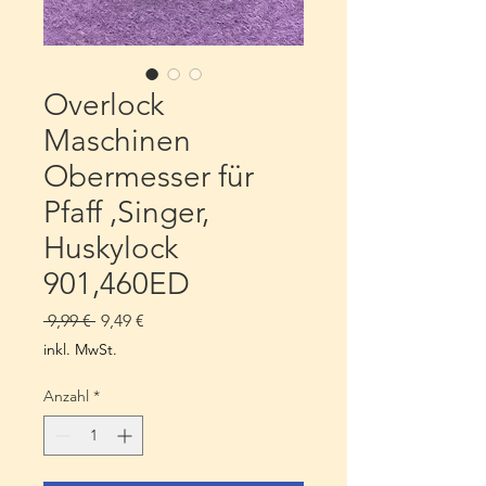
Overlock
Maschinen
Obermesser für
Pfaff ,Singer,
Huskylock
901,460ED
Standardpreis
Sale-
 9,99 € 
9,49 €
Preis
inkl. MwSt.
Anzahl
*