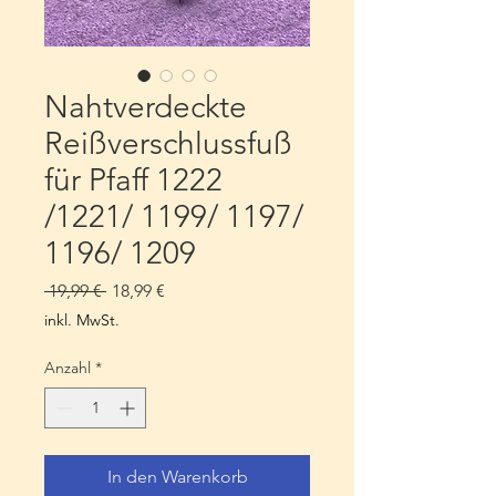
Nahtverdeckte
Reißverschlussfuß
für Pfaff 1222
/1221/ 1199/ 1197/
1196/ 1209
Standardpreis
Sale-
 19,99 € 
18,99 €
Preis
inkl. MwSt.
Anzahl
*
In den Warenkorb