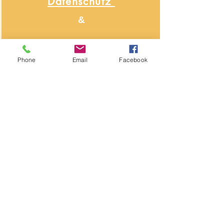
Datenschutz
&
Widerrufsbelehrung
Phone
Email
Facebook
Über NähNah
Nähmaschinenmechaniker
Seit 1986
Impressum
Segeberger Chaussee 74
22850 Norderstedt
Kontakt
Haben Sie Fragen an uns?
Schreiben Sie uns eine E-Mail