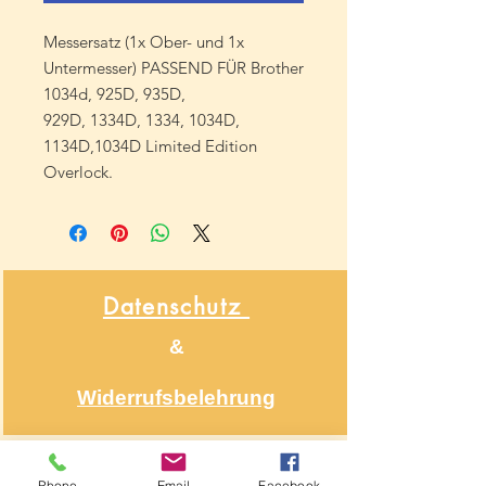
Messersatz (1x Ober- und 1x
Untermesser) PASSEND FÜR Brother
1034d, 925D, 935D,
929D, 1334D, 1334, 1034D,
1134D,1034D Limited Edition
Overlock.
Datenschutz
&
Widerrufsbelehrung
Über NähNah
Phone
Email
Facebook