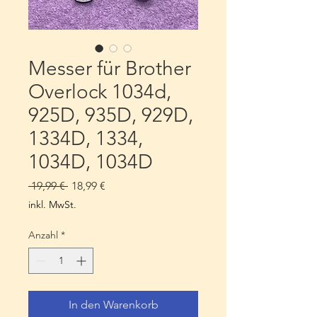
Messer für Brother
Overlock 1034d,
925D, 935D, 929D,
1334D, 1334,
1034D, 1034D
Standardpreis
Sale-
 19,99 € 
18,99 €
Preis
inkl. MwSt.
Anzahl
*
In den Warenkorb