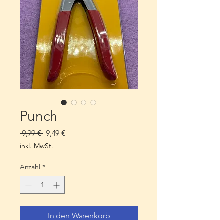
Punch
Standardpreis
Sale-
 9,99 € 
9,49 €
Preis
inkl. MwSt.
Anzahl
*
In den Warenkorb