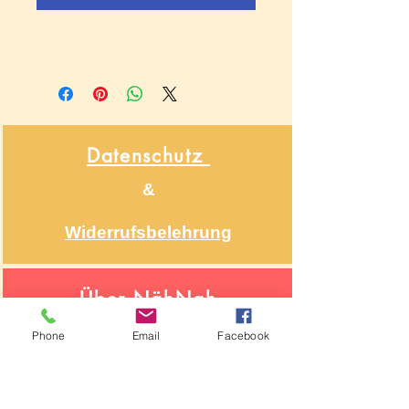
Datenschutz
&
Widerrufsbelehrung
Über NähNah
Nähmaschinenmechaniker
Phone
Email
Facebook
Seit 1986
Impressum