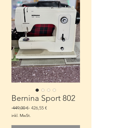
Bernina Sport 802
Standardpreis
Sale-
 449,00 € 
426,55 €
Preis
inkl. MwSt.