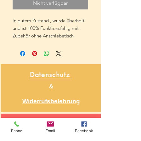
Nicht verfügbar
in gutem Zustand , wurde überholt
und ist 100% Funktionsfähig mit
Zubehör ohne Anschiebetisch
Datenschutz
&
Widerrufsbelehrung
Über NähNah
Phone
Email
Facebook
Nähmaschinenmechaniker
Seit 1986