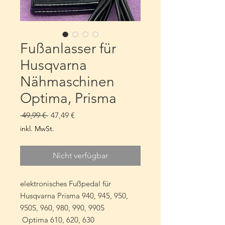
Fußanlasser für
Husqvarna
Nähmaschinen
Optima, Prisma
Standardpreis
Sale-
 49,99 € 
47,49 €
Preis
inkl. MwSt.
Nicht verfügbar
elektronisches Fußpedal für
Husqvarna Prisma 940, 945, 950,
950S, 960, 980, 990, 990S
Optima 610, 620, 630