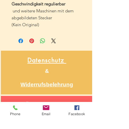
Geschwindigkeit regulierbar
und weitere Maschinen mit dem
abgebildeten Stecker
(Kein Original)
Datenschutz
&
Widerrufsbelehrung
Über NähNah
Phone
Email
Facebook
Nähmaschinenmechaniker
Seit 1986