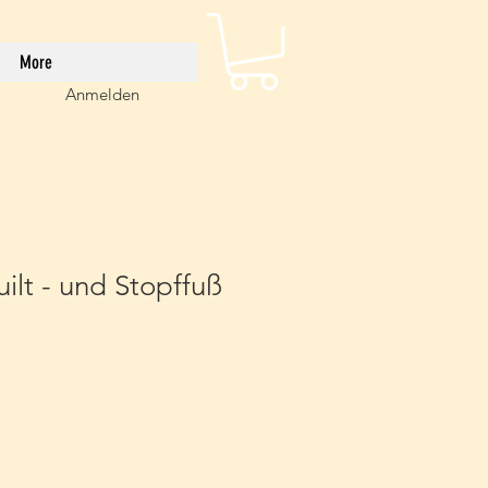
More
Anmelden
ilt - und Stopffuß
eis
e-
is