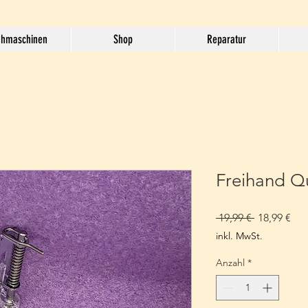
hmaschinen
Shop
Reparatur
Freihand Qu
Standardpr
Sal
 19,99 € 
18,99 €
Pre
inkl. MwSt.
Anzahl
*