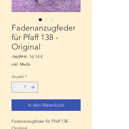
Fadenanzugfeder
für Pfaff 138 -
Original
Standardpreis
Sale-
 16,99 € 
16,14 €
Preis
inkl. MwSt.
Anzahl
*
In den Warenkorb
Fadenanzugfeder für Pfaff 138 -
Original