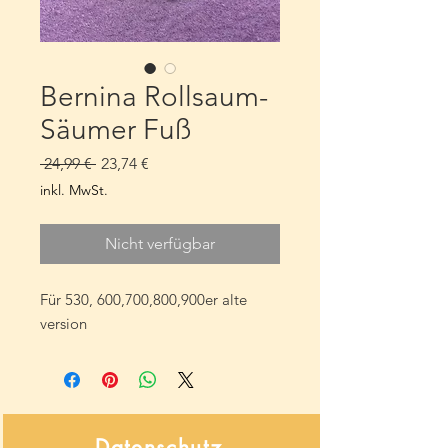
Bernina Rollsaum-
Säumer Fuß
Standardpreis
Sale-
 24,99 € 
23,74 €
Preis
inkl. MwSt.
Nicht verfügbar
Für 530, 600,700,800,900er alte
version
Datenschutz