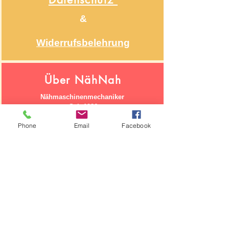
&
Widerrufsbelehrung
Über NähNah
Nähmaschinenmechaniker
Seit 1986
Phone
Email
Facebook
Impressum
Segeberger Chaussee 74
22850 Norderstedt
Kontakt
Haben Sie Fragen an uns?
Schreiben Sie uns eine E-Mail