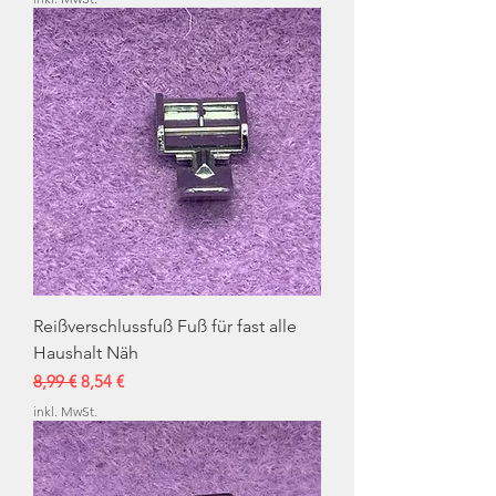
Reißverschlussfuß Fuß für fast alle
Haushalt Näh
Standardpreis
Sale-Preis
8,99 €
8,54 €
inkl. MwSt.