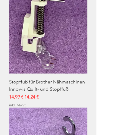
Stopffuß für Brother Nähmaschinen
Innov-is Quilt- und Stopffuß
Standardpreis
Sale-Preis
14,99 €
14,24 €
inkl. MwSt.