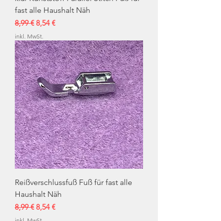
fast alle Haushalt Näh
Standardpreis
Sale-Preis
8,99 €
8,54 €
inkl. MwSt.
Reißverschlussfuß Fuß für fast alle
Haushalt Näh
Standardpreis
Sale-Preis
8,99 €
8,54 €
inkl. MwSt.