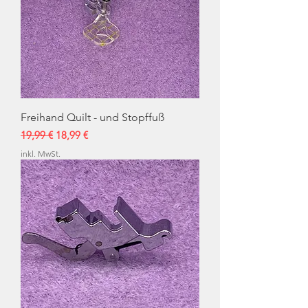
Freihand Quilt - und Stopffuß
Standardpreis
Sale-Preis
19,99 €
18,99 €
inkl. MwSt.