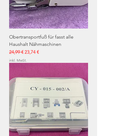
Obertransportfuß für fasst alle
Haushalt Nähmaschinen
Standardpreis
Sale-Preis
24,99 €
23,74 €
inkl. MwSt.