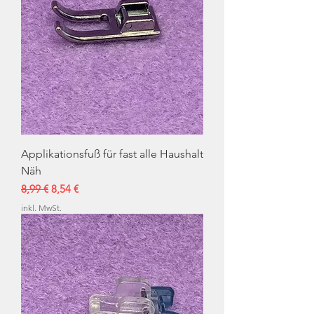
Applikationsfuß für fast alle Haushalt
Näh
Standardpreis
Sale-Preis
8,99 €
8,54 €
inkl. MwSt.