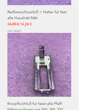
Reißverschlussfuß + Halter für fast
alle Haushalt Näh
Standardpreis
Sale-Preis
14,99 €
14,24 €
inkl. MwSt.
Knopflochfuß für fasst alle Pfaff
Nähmaschinen wie 260, 360. 332,