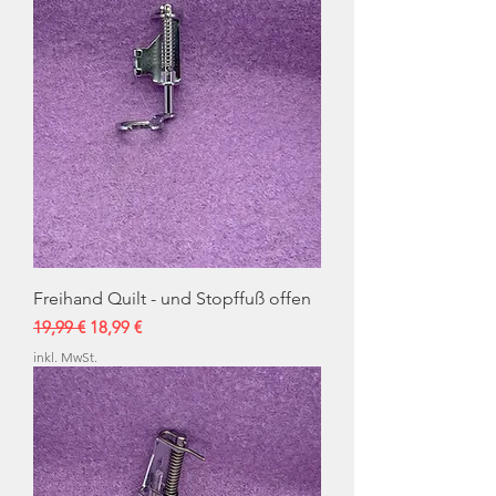
Freihand Quilt - und Stopffuß offen
Standardpreis
Sale-Preis
19,99 €
18,99 €
inkl. MwSt.