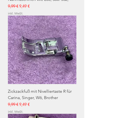
Standardpreis
Sale-Preis
9,99 €
9,49 €
inkl. MwSt.
Zickzackfuß mit Nivelliertaste R für
Carina, Singer, W6, Brother
Standardpreis
Sale-Preis
9,99 €
9,49 €
inkl. MwSt.