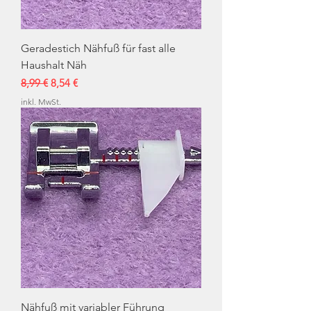
Geradestich Nähfuß für fast alle
Haushalt Näh
Standardpreis
Sale-Preis
8,99 €
8,54 €
inkl. MwSt.
Nähfuß mit variabler Führung