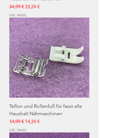
Standardpreis
Sale-Preis
34,99 €
33,24 €
inkl. MwSt.
Teflon und Rollenfuß für fasst alle
Haushalt Nähmaschinen
Standardpreis
Sale-Preis
14,99 €
14,24 €
inkl. MwSt.