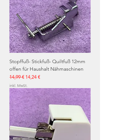
Stopffuß- Stickfuß- Quiltfuß 12mm
offen für Haushalt Nähmaschinen
Standardpreis
Sale-Preis
14,99 €
14,24 €
inkl. MwSt.