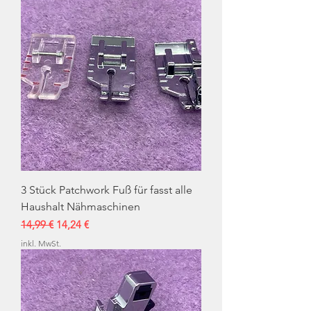
3 Stück Patchwork Fuß für fasst alle
Haushalt Nähmaschinen
Standardpreis
Sale-Preis
14,99 €
14,24 €
inkl. MwSt.