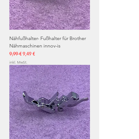
Nähfußhalter- Fußhalter für Brother
Nähmaschinen innov-is
Standardpreis
Sale-Preis
9,99 €
9,49 €
inkl. MwSt.