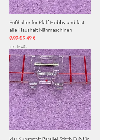
Fußhalter für Pfaff Hobby und fast
alle Haushalt Nähmaschinen
Standardpreis
Sale-Preis
9,99 €
9,49 €
inkl. MwSt.
klar Kunststoff Parallel Stitch Fuß für