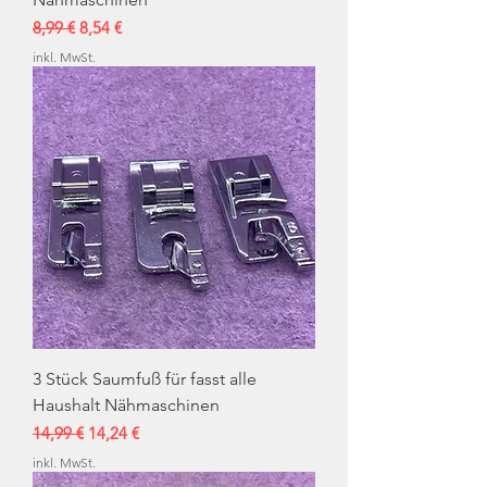
Standardpreis
Sale-Preis
8,99 €
8,54 €
inkl. MwSt.
3 Stück Saumfuß für fasst alle
Haushalt Nähmaschinen
Standardpreis
Sale-Preis
14,99 €
14,24 €
inkl. MwSt.