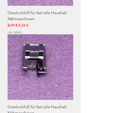
Overlockfuß für fast alle Haushalt
Nähmaschinen
Standardpreis
Sale-Preis
8,99 €
8,54 €
inkl. MwSt.
Overlockfuß für fast alle Haushalt
Nähmaschinen