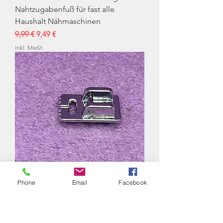
Nahtzugabenfuß für fast alle
Haushalt Nähmaschinen
Standardpreis
Sale-Preis
9,99 €
9,49 €
inkl. MwSt.
Phone
Email
Facebook
Biesenfuß für fast alle Haushalt
Nähmaschinen
Standardpreis
Sale-Preis
8,99 €
8,54 €