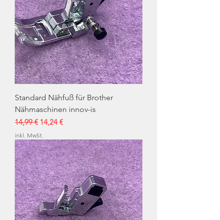
Standard Nähfuß für Brother
Nähmaschinen innov-is
Standardpreis
Sale-Preis
14,99 €
14,24 €
inkl. MwSt.