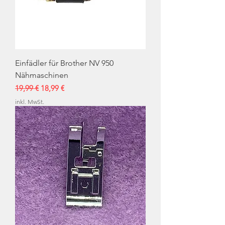
Einfädler für Brother NV 950
Nähmaschinen
Standardpreis
Sale-Preis
19,99 €
18,99 €
inkl. MwSt.