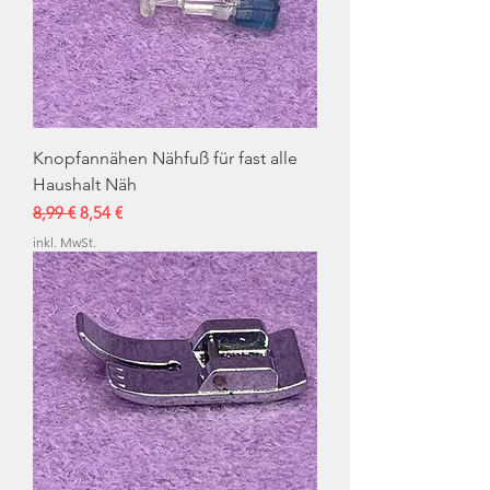
Knopfannähen Nähfuß für fast alle
Haushalt Näh
Standardpreis
Sale-Preis
8,99 €
8,54 €
inkl. MwSt.